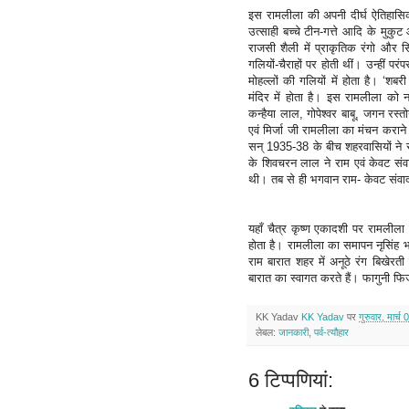
इस रामलीला की अपनी दीर्घ ऐतिहासिक 
उत्साही बच्चे टीन-गत्ते आदि के मुकु
राजसी शैली में प्राकृतिक रंगो और 
गलियों-चैराहों पर होती थीं। उन्हीं
मोहल्लों की गलियों में होता है। ‘शबर
मंदिर में होता है। इस रामलीला को 
कन्हैया लाल, गोपेश्वर बाबू, जगन रस्
एवं मिर्जा जी रामलीला का मंचन करान
सन् 1935-38 के बीच शहरवासियों ने र
के शिवचरन लाल ने राम एवं केवट सं
थी। तब से ही भगवान राम- केवट संवाद 
यहाँ चैत्र कृष्ण एकादशी पर रामलीला
होता है। रामलीला का समापन नृसिंह 
राम बारात शहर में अनूठे रंग बिखेरती ह
बारात का स्वागत करते हैं। फागुनी फि
KK Yadav
KK Yadav
पर
गुरुवार, मार्
लेबल:
जानकारी
,
पर्व-त्यौहार
6 टिप्‍पणियां: