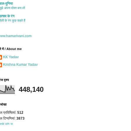
बाल-दुनिया
मुझे अपना दोस्त बना लो
उत्सव के रंग
होली के रंग कुछ कहते हैं
बारे में / About me
KK Yadav
Krishna Kumar Yadav
ेज दृश्य
448,140
-जोखा
ल प्रविष्ठियां:
512
ल टिप्पणियां:
3873
आपके ब्लॉग पर