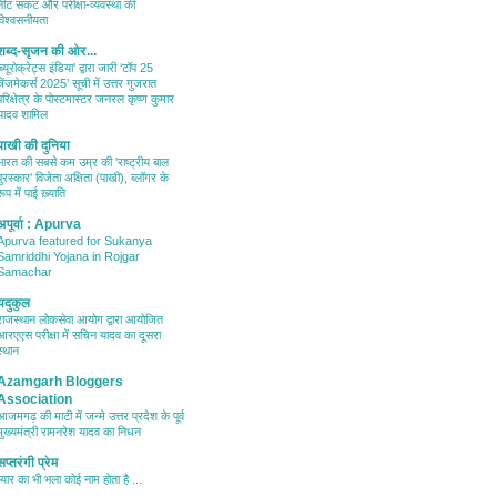
नीट संकट और परीक्षा-व्यवस्था की
विश्वसनीयता
शब्द-सृजन की ओर...
'ब्यूरोक्रेट्स इंडिया' द्वारा जारी ‘टॉप 25
चेंजमेकर्स 2025’ सूची में उत्तर गुजरात
परिक्षेत्र के पोस्टमास्टर जनरल कृष्ण कुमार
यादव शामिल
पाखी की दुनिया
भारत की सबसे कम उम्र की 'राष्ट्रीय बाल
पुरस्कार' विजेता अक्षिता (पाखी), ब्लॉगर के
रूप में पाई ख़्याति
अपूर्वा : Apurva
Apurva featured for Sukanya
Samriddhi Yojana in Rojgar
Samachar
यदुकुल
राजस्थान लोकसेवा आयोग द्वारा आयोजित
आरएएस परीक्षा में सचिन यादव का दूसरा
स्थान
Azamgarh Bloggers
Association
आजमगढ़ की माटी में जन्मे उत्तर प्रदेश के पूर्व
मुख्यमंत्री रामनरेश यादव का निधन
सप्तरंगी प्रेम
प्यार का भी भला कोई नाम होता है ...