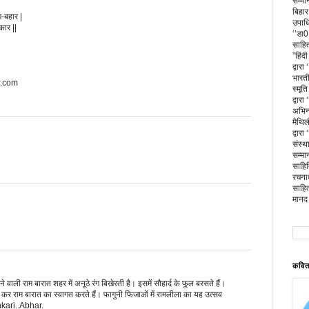
सम्मा
बिहार
-बहार |
उपाधि
कार ||
‘’डा0
साहित
”हिंद
द्वार
भारती
t.com
स्मृत
द्वार
अभिनन
मैथिल
द्वारा
संस्थ
सम्मा
साहित
रचना
साहि
मानद 
कविता
वाली राम बारात शहर में अनूठे रंग बिखेरती है। इसमें सौहार्द के फूल बरसते हैं।
वर्षा कर राम बारात का स्वागत करते हैं। फागुनी फिजाओं में रामलीला का यह उत्सव
nkari..Abhar.