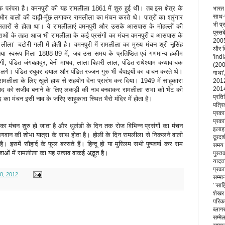
परंपरा है। वमनपुरी की यह रामलीला 1861 में शुरु हुई थी। तब इस क्षेत्र के
भारत 
साथ-स
ट और बालों की दाढ़ी-मूँछ लगाकर रामलीला का मंचन करते थे। पात्रों का श्रृंगार
भी प्
सितारों से होता था। ये रामलीलाएं वमनपुरी और उसके आसपास के मोहल्लों की
पुस्त
 परंपराओं के तहत आज भी रामलीला के कई प्रसंगों का मंचन वमनपुरी व आसपास के
2005)
ी लीला’ चटोरी गली में होती है। वमनपुरी में रामलीला का मुख्य मंचन श्री नृसिंह
और वि
नया स्वरूप मिला 1888-89 में, जब उस समय के प्रतिष्ठित एवं गणमान्य हकीम
'Ind
तोगी, पंडित जंगबहादुर, बेनी माधव, लाला बिहारी लाल, पंडित राधेश्याम कथावाचक
(200
े लगे। पंडित रघुवर दयाल और पंडित रज्जन गुरु भी चैपाइयों का वाचन करते थे।
गाथा'
ामलीला के लिए खुले हाथ से सहयोग देना प्रारंभ कर दिया। 1949 में साहूकारा
2012)
2014
वाद को सजीव बनाने के लिए लकड़ी की नाव बनवाकर रामलीला सभा को भेंट की
प्रति
का मंचन इसी नाव के जरिए साहूकारा स्थित भैरो मंदिर में होता है।
पत्रि
प्रका
प्रक
 का मंचन शुरु हो जाता है और धुलंडी के दिन तक रोज विभिन्न प्रसंगों का मंचन
इलाहा
भगवान की शोभा यात्रा के साथ होता है। होली के दिन रामलीला से निकलने वाली
दूरदर
ै। इसमें सौहार्द के फूल बरसते हैं। हिन्दू हो या मुस्लिम सभी पुष्पवर्षा कर राम
समय प
जाओं में रामलीला का यह उत्सव वाकई अद्भुत है।
पुस्त
यादव'
प्रका
च 08, 2012
सम्मा
’’साह
शेखर द
परिकल
ब्लागर
सम्मे