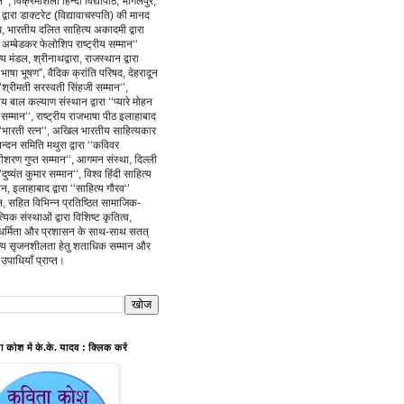
न’’, विक्रमशिला हिन्दी विद्यापीठ, भागलपुर,
 द्वारा डाक्टरेट (विद्यावाचस्पति) की मानद
, भारतीय दलित साहित्य अकादमी द्वारा
 अम्बेडकर फेलोशिप राष्ट्रीय सम्मान‘‘
्य मंडल, श्रीनाथद्वारा, राजस्थान द्वारा
ी भाषा भूषण”, वैदिक क्रांति परिषद, देहरादून
ा ‘’श्रीमती सरस्वती सिंहजी सम्मान‘’,
य बाल कल्याण संस्थान द्वारा ‘‘प्यारे मोहन
ि सम्मान‘‘, राष्ट्रीय राजभाषा पीठ इलाहाबाद
ा ‘‘भारती रत्न‘‘, अखिल भारतीय साहित्यकार
्दन समिति मथुरा द्वारा ‘‘कविवर
ीशरण गुप्त सम्मान‘‘, आगमन संस्था, दिल्ली
 ‘‘दुष्यंत कुमार सम्मान‘‘, विश्व हिंदी साहित्य
ान, इलाहाबाद द्वारा ‘‘साहित्य गौरव‘‘
न, सहित विभिन्न प्रतिष्ठित सामाजिक-
्यिक संस्थाओं द्वारा विशिष्ट कृतित्व,
धर्मिता और प्रशासन के साथ-साथ सतत्
त्य सृजनशीलता हेतु शताधिक सम्मान और
उपाधियाँ प्राप्त।
 कोश में के.के. यादव : क्लिक करें