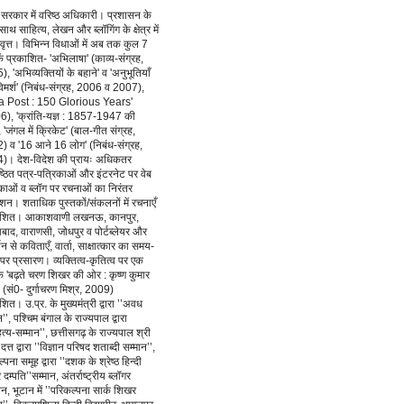
सरकार में वरिष्ठ अधिकारी। प्रशासन के
ाथ साहित्य, लेखन और ब्लॉगिंग के क्षेत्र में
रवृत्त। विभिन्न विधाओं में अब तक कुल 7
कें प्रकाशित- 'अभिलाषा' (काव्य-संग्रह,
, 'अभिव्यक्तियों के बहाने' व 'अनुभूतियाँ
मर्श' (निबंध-संग्रह, 2006 व 2007),
ia Post : 150 Glorious Years'
6), 'क्रांति-यज्ञ : 1857-1947 की
, 'जंगल में क्रिकेट' (बाल-गीत संग्रह,
 व '16 आने 16 लोग' (निबंध-संग्रह,
)। देश-विदेश की प्रायः अधिकतर
ष्ठित पत्र-पत्रिकाओं और इंटरनेट पर वेब
काओं व ब्लॉग पर रचनाओं का निरंतर
शन। शताधिक पुस्तकों/संकलनों में रचनाएँ
ाशित। आकाशवाणी लखनऊ, कानपुर,
बाद, वाराणसी, जोधपुर व पोर्टब्लेयर और
्शन से कविताएँ, वार्ता, साक्षात्कार का समय-
र प्रसारण। व्यक्तित्व-कृतित्व पर एक
क 'बढ़ते चरण शिखर की ओर : कृष्ण कुमार
 (सं0- दुर्गाचरण मिश्र, 2009)
शित। उ.प्र. के मुख्यमंत्री द्वारा ’’अवध
न’’, पश्चिम बंगाल के राज्यपाल द्वारा
ित्य-सम्मान’’, छत्तीसगढ़ के राज्यपाल श्री
त्त द्वारा ’’विज्ञान परिषद शताब्दी सम्मान’’,
्पना समूह द्वारा ’’दशक के श्रेष्ठ हिन्दी
 दम्पति’’सम्मान, अंतर्राष्ट्रीय ब्लॉगर
लन, भूटान में ’’परिकल्पना सार्क शिखर