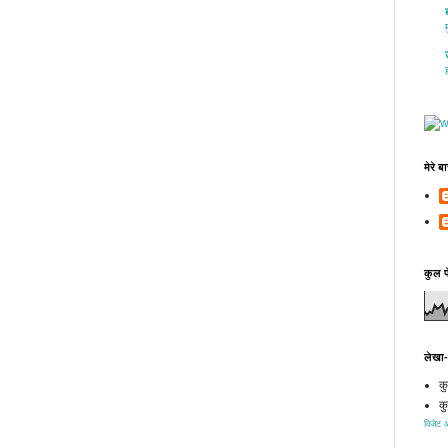
मेरे 
कुल प
लेखा
कु
कु
विजेट 